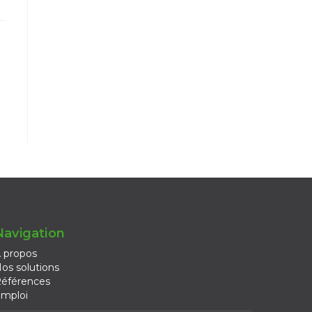
Navigation
 propos
os solutions
éférences
mploi