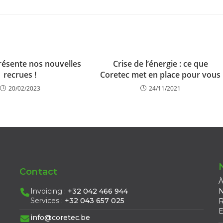
ésente nos nouvelles
Crise de l’énergie : ce que
recrues !
Coretec met en place pour vous
20/02/2023
24/11/2021
Contact
À
Invoicing :
+32 042 466 944
N
Services :
+32 043 657 025
R
E
info@coretec.be