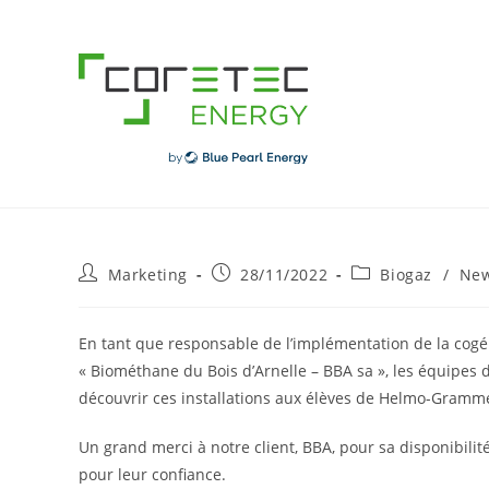
Skip
to
content
Post
Post
Post
Marketing
28/11/2022
Biogaz
/
Ne
author:
published:
category:
En tant que responsable de l’implémentation de la cogén
« Biométhane du Bois d’Arnelle – BBA sa », les équipes d
découvrir ces installations aux élèves de Helmo-Gramme.
Un grand merci à notre client, BBA, pour sa disponibilit
pour leur confiance.