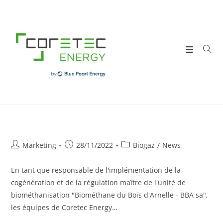
Skip
to
content
Post
Post
Post
Marketing
28/11/2022
Biogaz
/
News
author:
published:
category:
En tant que responsable de l'implémentation de la
cogénération et de la régulation maître de l'unité de
biométhanisation "Biométhane du Bois d'Arnelle - BBA sa",
les équipes de Coretec Energy…