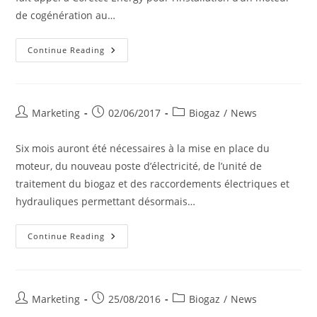
de cogénération au…
L’unité
Continue Reading
De
Biométhanisation
D’Ochain
Double
Sa
Capacité
Post
Post
Post
Marketing
02/06/2017
Biogaz
/
News
De
author:
published:
category:
Production
Six mois auront été nécessaires à la mise en place du
moteur, du nouveau poste d’électricité, de l’unité de
traitement du biogaz et des raccordements électriques et
hydrauliques permettant désormais…
L’unité
Continue Reading
De
Cogénération
Biogaz
D’Ochain
Est
En
Post
Post
Post
Marketing
25/08/2016
Biogaz
/
News
Fonctionnement
author:
published:
category:
!