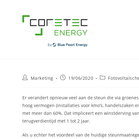
Skip
to
content
Post
Post
Post
Marketing
19/06/2020
Fotovoltaïsch
author:
published:
category:
Er verandert opnieuw veel aan de steun die via groenes
hoog vermogen (installaties voor kmo’s, handelszaken e
met meer dan 60%. Dat impliceert een winstderving van
terugverdientijd met 1 tot 2 jaar.
Als u echter het voordeel van de huidige steunmaatre