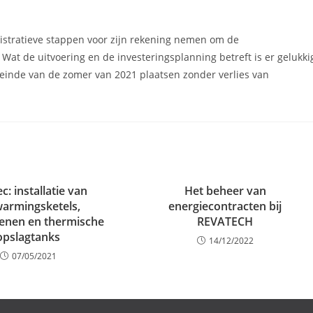
nistratieve stappen voor zijn rekening nemen om de
 Wat de uitvoering en de investeringsplanning betreft is er gelukki
et einde van de zomer van 2021 plaatsen zonder verlies van
c: installatie van
Het beheer van
armingsketels,
energiecontracten bij
enen en thermische
REVATECH
opslagtanks
14/12/2022
07/05/2021