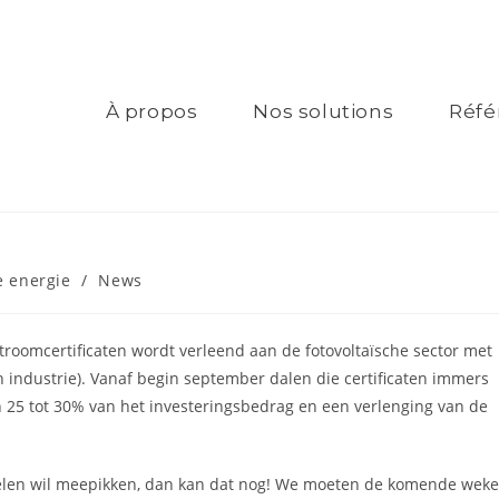
À propos
Nos solutions
Réfé
e energie
/
News
troomcertificaten wordt verleend aan de fotovoltaïsche sector met
n industrie). Vanaf begin september dalen die certificaten immers
 25 tot 30% van het investeringsbedrag en een verlenging van de
gelen wil meepikken, dan kan dat nog! We moeten de komende wek