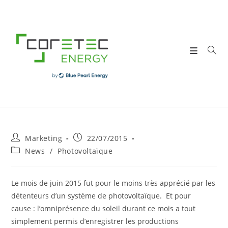
Skip
to
content
Post
Post
Marketing
22/07/2015
author:
published:
Post
News
/
Photovoltaïque
category:
Le mois de juin 2015 fut pour le moins très apprécié par les
détenteurs d’un système de photovoltaïque. Et pour
cause : l’omniprésence du soleil durant ce mois a tout
simplement permis d’enregistrer les productions