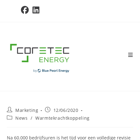
Skip
to
content
Post
Post
Marketing
12/06/2020
author:
published:
Post
News
/
Warmtekrachtkoppeling
category:
Na 60.000 bedrijfsuren is het tijd voor een volledige revisie