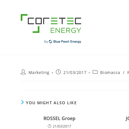
Skip
to
content
Post
Post
Post
Marketing
21/03/2017
Biomassa
/
author:
published:
category:
YOU MIGHT ALSO LIKE
ROSSEL Groep
J
21/03/2017