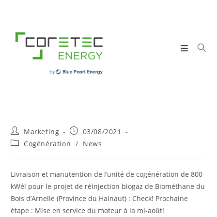
Skip
to
content
Post
Post
Marketing
03/08/2021
author:
published:
Post
Cogénération
/
News
category:
Livraison et manutention de l’unité de cogénération de 800
kWél pour le projet de réinjection biogaz de
Biométhane du
Bois d’Arnelle (Province du Hainaut)
: Check! Prochaine
étape : Mise en service du moteur à la mi-août!