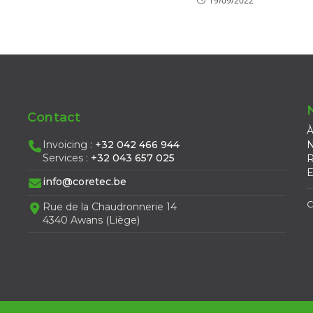
19/09/2022
Contact
À
Invoicing :
+32 042 466 944
N
Services :
+32 043 657 025
R
E
info@coretec.be
C
Rue de la Chaudronnerie 14
4340 Awans (Liège)