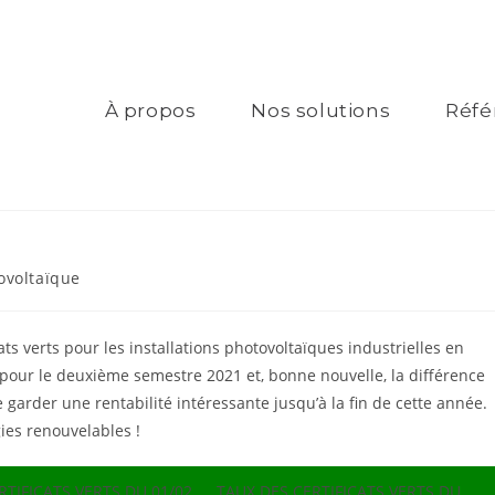
À propos
Nos solutions
Réfé
ovoltaïque
ats verts pour les installations photovoltaïques industrielles en
s pour le deuxième semestre 2021 et, bonne nouvelle, la différence
garder une rentabilité intéressante jusqu’à la fin de cette année.
ies renouvelables !
RTIFICATS VERTS DU 01/02
TAUX DES CERTIFICATS VERTS DU