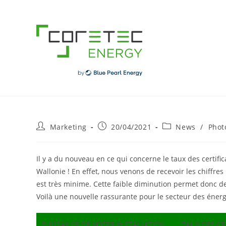
Skip
to
content
Post
Post
Post
Marketing
20/04/2021
News
/
Phot
author:
published:
category:
Il y a du nouveau en ce qui concerne le taux des certific
Wallonie ! En effet, nous venons de recevoir les chiffre
est très minime. Cette faible diminution permet donc de 
Voilà une nouvelle rassurante pour le secteur des énerg
PUISSANCE DE VOTRE INSTALLATION
TAUX DES CE