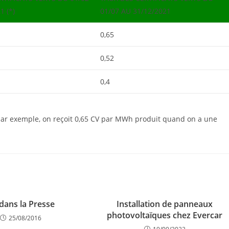
1 (*)
01/07 AU 31/12/2021
0,65
0,52
0,4
, par exemple, on reçoit 0,65 CV par MWh produit quand on a une
dans la Presse
Installation de panneaux
photovoltaïques chez Evercar
25/08/2016