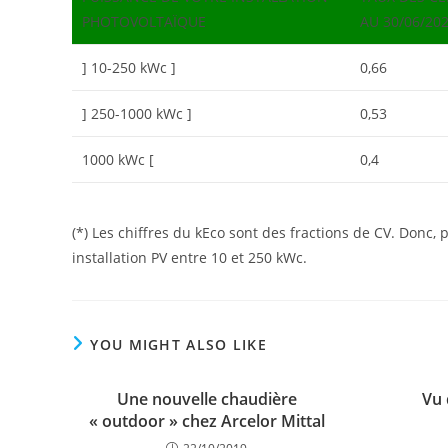
PHOTOVOLTAÏQUE
AU 30/06/202
] 10-250 kWc ]
0,66
] 250-1000 kWc ]
0,53
1000 kWc [
0,4
(*) Les chiffres du kEco sont des fractions de CV. Donc
installation PV entre 10 et 250 kWc.
YOU MIGHT ALSO LIKE
Une nouvelle chaudière
Vu 
« outdoor » chez Arcelor Mittal