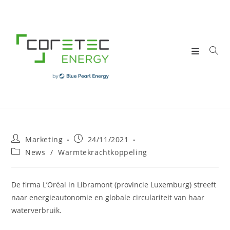
Skip
to
content
Post
Post
Marketing
24/11/2021
author:
published:
Post
News
/
Warmtekrachtkoppeling
category:
De firma L’Oréal in Libramont (provincie Luxemburg) streeft
naar energieautonomie en globale circulariteit van haar
waterverbruik.