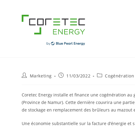
Skip
to
content
Post
Post
Post
Marketing
11/03/2022
Cogénération
author:
published:
category:
Coretec Energy
installe et finance une cogénération a
(Province de Namur). Cette dernière couvrira une partie 
de stockage en remplacement des brûleurs au mazout e
Une économie substantielle sur la facture d’énergie et 