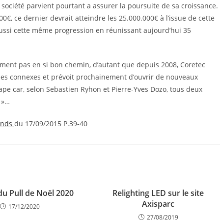
ociété parvient pourtant a assurer la poursuite de sa croissance.
00€, ce dernier devrait atteindre les 25.000.000€ à l’issue de cette
 aussi cette même progression en réunissant aujourd’hui 35
lement pas en si bon chemin, d’autant que depuis 2008, Coretec
ises connexes et prévoit prochainement d’ouvrir de nouveaux
ape car, selon Sebastien Ryhon et Pierre-Yves Dozo, tous deux
r »…
ends
du 17/09/2015 P.39-40
du Pull de Noël 2020
Relighting LED sur le site
Axisparc
17/12/2020
27/08/2019