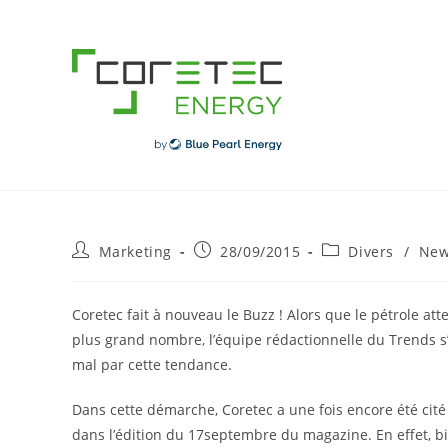
Skip
to
content
Post
Post
Post
Marketing
28/09/2015
Divers
/
Ne
author:
published:
category:
Coretec fait à nouveau le Buzz ! Alors que le pétrole at
plus grand nombre, l’équipe rédactionnelle du Trends s’es
mal par cette tendance.
Dans cette démarche, Coretec a une fois encore été cité 
dans l’édition du 17septembre du magazine. En effet, b