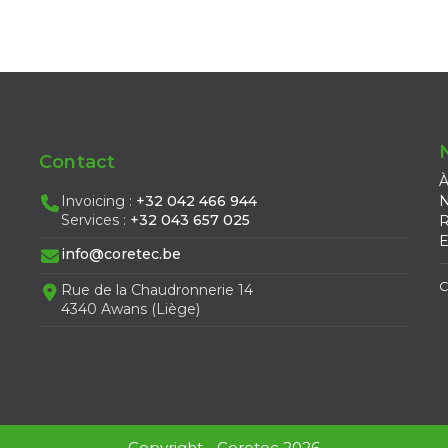
Contact
À
Invoicing :
+32 042 466 944
N
Services :
+32 043 657 025
R
E
info@coretec.be
C
Rue de la Chaudronnerie 14
4340 Awans (Liège)
Copyright - Coretec 2026