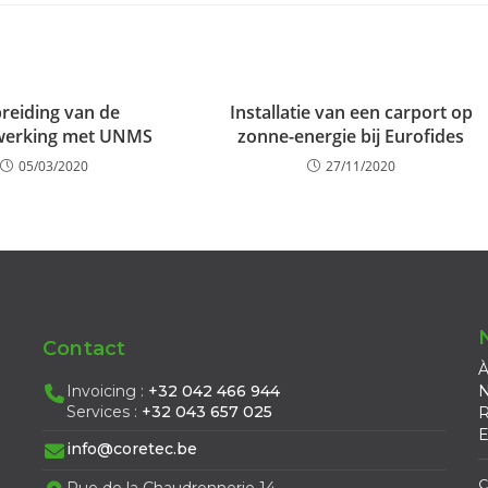
breiding van de
Installatie van een carport op
erking met UNMS
zonne-energie bij Eurofides
05/03/2020
27/11/2020
Contact
À
Invoicing :
+32 042 466 944
N
Services :
+32 043 657 025
R
E
info@coretec.be
C