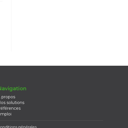
Navigation
 propos
os solutions
éférences
mploi
onditions générales