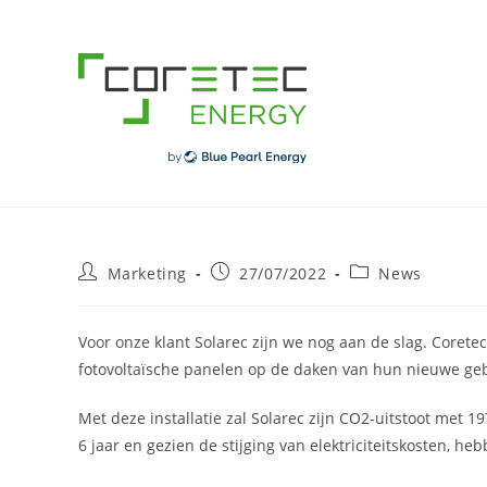
Skip
to
content
Post
Post
Post
Marketing
27/07/2022
News
author:
published:
category:
Voor onze klant Solarec zijn we nog aan de slag. Coretec
fotovoltaïsche panelen op de daken van hun nieuwe ge
Met deze installatie zal Solarec zijn CO2-uitstoot met 
6 jaar en gezien de stijging van elektriciteitskosten, h