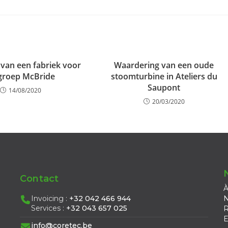
 van een fabriek voor
Waardering van een oude
groep McBride
stoomturbine in Ateliers du
Saupont
14/08/2020
20/03/2020
Contact
À
Invoicing :
+32 042 466 944
N
Services :
+32 043 657 025
R
E
info@coretec.be