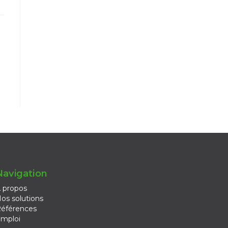
Navigation
 propos
os solutions
éférences
mploi