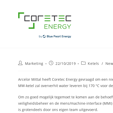
Skip
to
content
Post
Post
Post
Marketing
22/10/2019
Ketels
/
New
author:
published:
category:
Arcelor Mittal heeft Coretec Energy gevraagd om een ni
MW-ketel zal oververhit water leveren bij 170 °C voor d
Om zo goed mogelijk tegemoet te komen aan de behoefte
veiligheidsbeheer en de mens/machine-interface (MMI) 
is grotendeels door ons eigen team uitgevoerd.