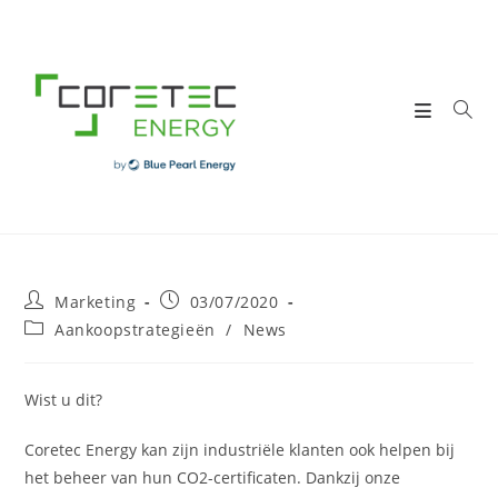
Skip
to
content
Post
Post
Marketing
03/07/2020
author:
published:
Post
Aankoopstrategieën
/
News
category:
Wist u dit?
Coretec Energy kan zijn industriële klanten ook helpen bij
het beheer van hun CO2-certificaten. Dankzij onze