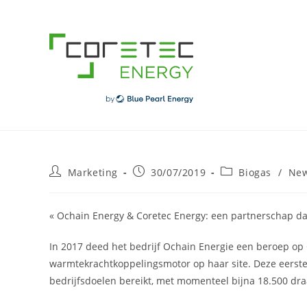
Skip
to
content
Post
Post
Post
Marketing
30/07/2019
Biogas
/
Ne
author:
published:
category:
« Ochain Energy & Coretec Energy: een partnerschap dat
In 2017 deed het bedrijf Ochain Energie een beroep op C
warmtekrachtkoppelingsmotor op haar site. Deze eerste 
bedrijfsdoelen bereikt, met momenteel bijna 18.500 dra