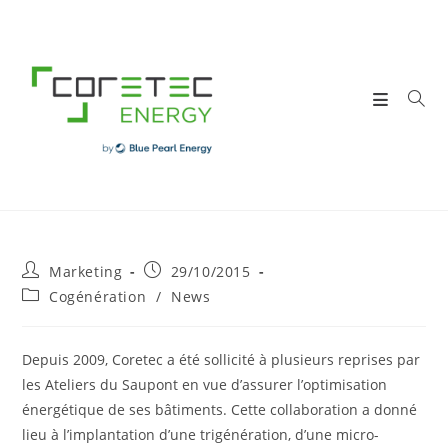
Skip
to
content
Post
Post
Marketing
29/10/2015
author:
published:
Post
Cogénération
/
News
category:
Depuis 2009, Coretec a été sollicité à plusieurs reprises par
les Ateliers du Saupont en vue d’assurer l’optimisation
énergétique de ses bâtiments. Cette collaboration a donné
lieu à l’implantation d’une trigénération, d’une micro-