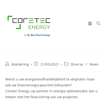
Skip
to
content
Post
Post
Post
Marketing
21/05/2021
Diverse
/
News
author:
published:
category:
Wenst u uw energieonafhankelijkheid te vergroten maar
ook uw financieringscapaciteit behouden?
Coretec Energy, uw partner in energie-optimalisatie, kan u
helpen met het financiering van uw projecten.