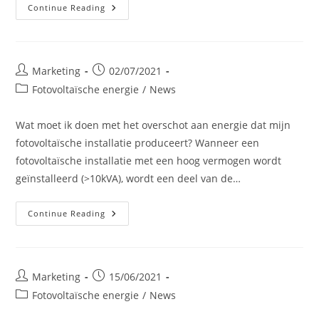
Nieuw
Continue Reading
Produkt
Op
Onze
Website
:
De
Post
Post
Marketing
02/07/2021
Laadpalen
author:
published:
Post
Fotovoltaïsche energie
/
News
category:
Wat moet ik doen met het overschot aan energie dat mijn
fotovoltaïsche installatie produceert? Wanneer een
fotovoltaïsche installatie met een hoog vermogen wordt
geïnstalleerd (>10kVA), wordt een deel van de…
Te
Continue Reading
Veel
Energie
Uit
Uw
Fotovoltaïsche
Systeem?
Post
Post
Marketing
15/06/2021
author:
published:
Post
Fotovoltaïsche energie
/
News
category: