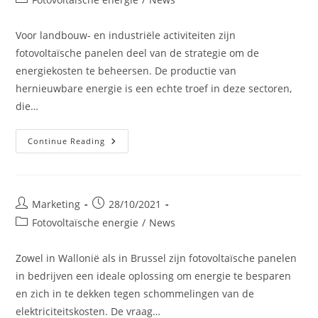
category:
Voor landbouw- en industriële activiteiten zijn
fotovoltaïsche panelen deel van de strategie om de
energiekosten te beheersen. De productie van
hernieuwbare energie is een echte troef in deze sectoren,
die…
Zonnepanelen
Continue Reading
Op
Hangars
Post
Post
Marketing
28/10/2021
author:
published:
Post
Fotovoltaïsche energie
/
News
category:
Zowel in Wallonië als in Brussel zijn fotovoltaïsche panelen
in bedrijven een ideale oplossing om energie te besparen
en zich in te dekken tegen schommelingen van de
elektriciteitskosten. De vraag…