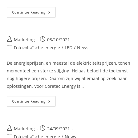
Carport
Continue Reading
Op
Zonne-
Energie
In
Het
Bedrijf
Post
Post
Marketing
08/10/2021
author:
published:
Post
Fotovoltaïsche energie
/
LED
/
News
category:
De energieprijzen, en meestal de elektriciteitsprijzen, tonen
momenteel een sterke stijging. Helaas belooft de toekomst
nog hogere prijzen. Daarom zijn wij allemaal op zoek naar
oplossingen. Voor Coretec Energy is…
Stijgt
Continue Reading
De
Prijs
Van
Energie?
Coretec
Energy
Post
Post
Marketing
24/09/2021
Heeft
author:
published:
De
Post
Fotovoltaïsche energie
/
News