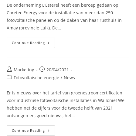
De onderneming L'Esterel heeft een beroep gedaan op
Coretec Energy voor de installatie van meer dan 250
fotovoltaïsche panelen op de daken van haar rusthuis in
Amay (provincie Luik). De…
Installatie
Continue Reading
Van
250
Fotovoltaïsche
Panelen
Voor
De
Post
Post
Marketing
20/04/2021
Onderneming
author:
published:
L’Esterel
Post
Fotovoltaïsche energie
/
News
category:
Er is nieuws over het tarief van groenestroomcertificaten
voor industriële fotovoltaïsche installaties in Wallonië! We
hebben net de cijfers voor de tweede helft van 2021
ontvangen en, goed nieuws, het…
Nieuwe
Continue Reading
Groenestroomcertificaten