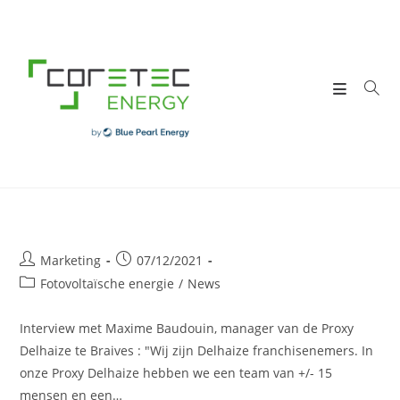
Skip
to
content
Post
Post
Marketing
07/12/2021
author:
published:
Post
Fotovoltaïsche energie
/
News
category:
Interview met Maxime Baudouin, manager van de Proxy
Delhaize te Braives : "Wij zijn Delhaize franchisenemers. In
onze Proxy Delhaize hebben we een team van +/- 15
mensen en een…