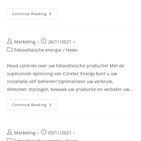
Proxy
Continue Reading
Braives:
De
Alliantie
Van
Zonnepanelen
En
Post
Post
Marketing
26/11/2021
Laadpalen
author:
published:
Post
Fotovoltaïsche energie
/
News
category:
Houd controle over uw fotovoltaïsche productie! Met de
supervision oplossing van Coretec Energy kunt u uw
installatie zelf beheren! Optimaliseer uw verbruik,
detecteer storingen, bewaak uw productie en verbeter uw…
Houd
Continue Reading
Controle
Over
Uw
Fotovoltaïsche
Productie!
Post
Post
Marketing
03/11/2021
author:
published:
Post
Fotovoltaïsche energie
/
News