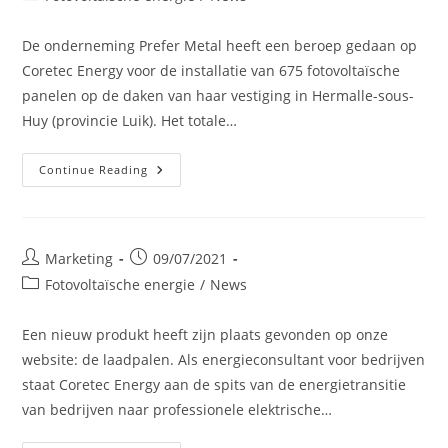
Oplossing
category:
!
De onderneming Prefer Metal heeft een beroep gedaan op
Coretec Energy voor de installatie van 675 fotovoltaïsche
panelen op de daken van haar vestiging in Hermalle-sous-
Huy (provincie Luik). Het totale…
Installatie
Continue Reading
Van
Fotovoltaïsche
Panelen
Bij
Prefer
Metal
Post
Post
Marketing
09/07/2021
author:
published:
Post
Fotovoltaïsche energie
/
News
category:
Een nieuw produkt heeft zijn plaats gevonden op onze
website: de laadpalen. Als energieconsultant voor bedrijven
staat Coretec Energy aan de spits van de energietransitie
van bedrijven naar professionele elektrische…