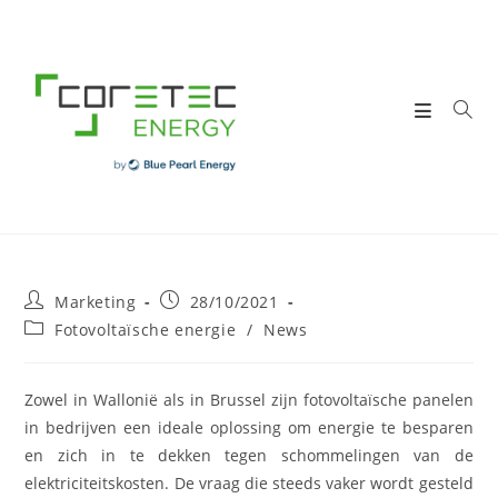
Skip
to
content
Post
Post
Marketing
28/10/2021
author:
published:
Post
Fotovoltaïsche energie
/
News
category:
Zowel in Wallonië als in Brussel zijn fotovoltaïsche panelen
in bedrijven een ideale oplossing om energie te besparen
en zich in te dekken tegen schommelingen van de
elektriciteitskosten. De vraag die steeds vaker wordt gesteld