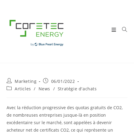
Skip
to
content
Post
Post
Marketing
06/01/2022
author:
published:
Post
Articles
/
News
/
Stratégie d'achats
category:
Avec la réduction progressive des quotas gratuits de CO2,
de nombreuses entreprises jusque-là en position
excédentaire sur le marché, sont appelées à devenir
acheteur net de certificats CO2, ce qui représente un