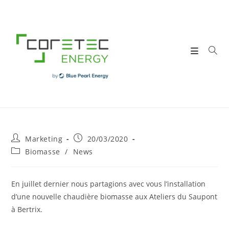
Skip
to
content
Post
Post
Marketing
20/03/2020
author:
published:
Post
Biomasse
/
News
category:
En juillet dernier nous partagions avec vous l’installation
d’une nouvelle
chaudière
biomasse
aux Ateliers du Saupont
à Bertrix.