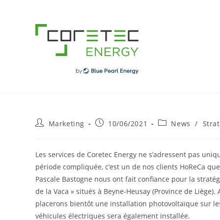
Skip
to
content
Post
Post
Post
Marketing
10/06/2021
News
/
Stra
author:
published:
category:
Les services de
Coretec Energy
ne s’adressent pas unique
période compliquée, c’est un de nos clients HoReCa que 
Pascale Bastogne nous ont fait confiance pour la straté
de la Vaca » situés à Beyne-Heusay (Province de Liège).
placerons bientôt une installation photovoltaïque sur 
véhicules électriques sera également installée.