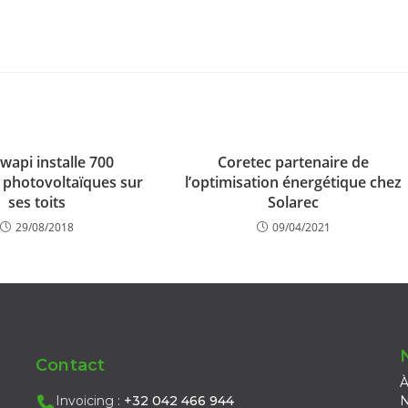
wapi installe 700
Coretec partenaire de
photovoltaïques sur
l’optimisation énergétique chez
ses toits
Solarec
29/08/2018
09/04/2021
Contact
À
Invoicing :
+32 042 466 944
N