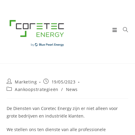
Skip
to
content
Post
Post
Marketing
19/05/2023
author:
published:
Post
Aankoopstrategieën
/
News
category:
De Diensten van
Coretec Energy
zijn er niet alleen voor
grote bedrijven en industriële klanten.
We stellen ons ten dienste van alle professionele