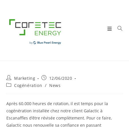
Skip
to
content
Post
Post
Marketing
12/06/2020
author:
published:
Post
Cogénération
/
News
category:
Après 60.000 heures de rotation, il est temps pour la
cogénération
installée chez notre client Galactic à
Escanaffles d’être révisée complètement. Pour ce faire,
Galactic nous renouvelle sa confiance en passant