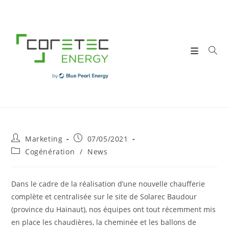
Skip
to
content
Post
Post
Marketing
07/05/2021
author:
published:
Post
Cogénération
/
News
category:
Dans le cadre de la réalisation d’une nouvelle chaufferie
complète et centralisée sur le site de Solarec Baudour
(province du Hainaut), nos équipes ont tout récemment mis
en place les chaudières, la cheminée et les ballons de