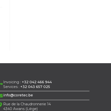
Invoicing :
+32 042 466 944
Services :
+32 043 657 025
info@coretec.be
Rue de la Chaudronnerie 14
4340 Awans (Liège)