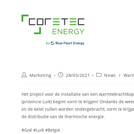
Skip
to
content
Post
Post
Post
Marketing
28/05/2021
News
/
Warm
author:
published:
category:
Het project voor de installatie van een warmtekrachtk
(provincie Luik) begint vorm te krijgen! Ondanks de w
en de ketel zullen worden ondergebracht, vorm te krijgen
de distributie van de thermische energie.
#Goé #Luik #België