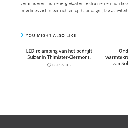
verminderen, hun energiekosten te drukken en hun kools
Interlines zich meer richten op haar dagelijkse activitei
YOU MIGHT ALSO LIKE
LED relamping van het bedrijft
Ond
Sulzer in Thimister-Clermont.
warmtekr
van So
06/09/2018