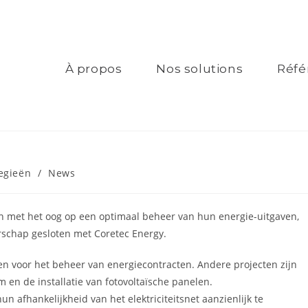
À propos
Nos solutions
Réfé
egieën
/
News
en met het oog op een optimaal beheer van hun energie-uitgaven,
erschap gesloten met
Coretec Energy
.
ten voor het beheer van energiecontracten. Andere projecten zijn
m en de installatie van fotovoltaïsche panelen.
un afhankelijkheid van het elektriciteitsnet aanzienlijk te