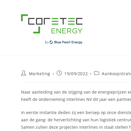
Skip
to
content
Post
Post
Post
Marketing
19/09/2022
Aankoopstrat
author:
published:
category:
Naar aanleiding van de stijging van de energieprijzen 
heeft de onderneming Interlines NV dit jaar een partn
In eerste instantie deden zij een beroep op onze diens
aan de gang: de herverlichting van hun logistiek centru
Samen zullen deze projecten Interlines in staat stellen h