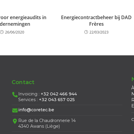
voor energieaudits in
Energiecontractbeheer bij DAD
dernemingen
Frères
26/06/2020
22/03/2023
Contact
À
Invoicing :
+32 042 466 944
N
Services :
+32 043 657 025
R
E
info@coretec.be
C
Rue de la Chaudronnerie 14
4340 Awans (Liège)