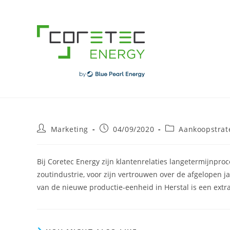
Skip
to
content
Post
Post
Post
Marketing
04/09/2020
Aankoopstrat
author:
published:
category:
Bij Coretec Energy zijn klantenrelaties langetermijnpro
zoutindustrie, voor zijn vertrouwen over de afgelopen 
van de nieuwe productie-eenheid in Herstal is een extra