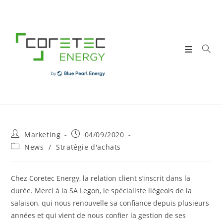
Skip
to
content
Post
Post
Marketing
04/09/2020
author:
published:
Post
News
/
Stratégie d'achats
category:
Chez Coretec Energy, la relation client s’inscrit dans la
durée. Merci à la SA Legon, le spécialiste liégeois de la
salaison, qui nous renouvelle sa confiance depuis plusieurs
années et qui vient de nous confier la gestion de ses