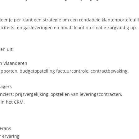
r je per klant een strategie om een rendabele klantenportefeuil
iciteits- en gasleveringen en houdt klantinformatie zorgvuldig up-
en uit:
in Vlaanderen
pporten, budgetopstelling factuurcontrole, contractbewaking.
agers
iers: prijsvergelijking, opstellen van leveringscontracten,
 in het CRM.
Frans
r ervaring