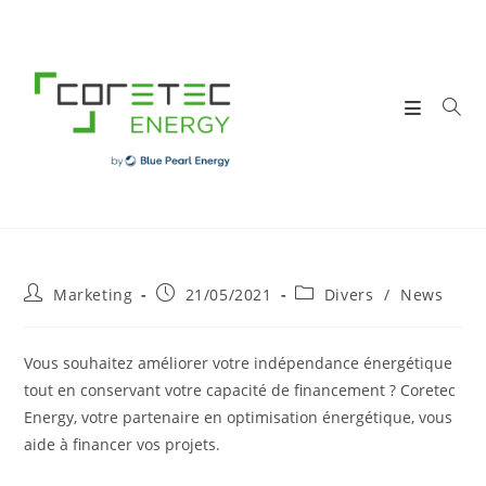
Skip
to
content
Post
Post
Post
Marketing
21/05/2021
Divers
/
News
author:
published:
category:
Vous souhaitez améliorer votre indépendance énergétique
tout en conservant votre capacité de financement ?
Coretec
Energy
, votre partenaire en optimisation énergétique, vous
aide à financer vos projets.