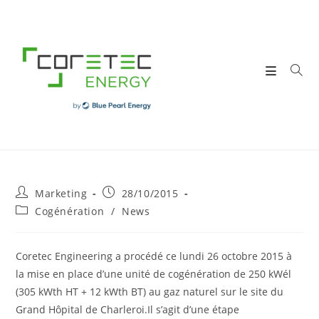
Skip
to
content
Post
Post
Marketing
28/10/2015
author:
published:
Post
Cogénération
/
News
category:
Coretec Engineering a procédé ce lundi 26 octobre 2015 à
la mise en place d’une unité de cogénération de 250 kWél
(305 kWth HT + 12 kWth BT) au gaz naturel sur le site du
Grand Hôpital de Charleroi.Il s’agit d’une étape