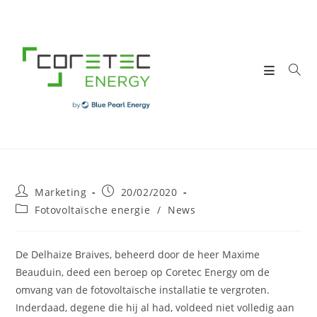
Skip
to
content
Post
Post
Marketing
20/02/2020
author:
published:
Post
Fotovoltaïsche energie
/
News
category:
De Delhaize Braives, beheerd door de heer Maxime
Beauduin, deed een beroep op Coretec Energy om de
omvang van de fotovoltaïsche installatie te vergroten.
Inderdaad, degene die hij al had, voldeed niet volledig aan