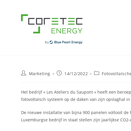
Skip
to
content
Post
Post
Post
Marketing
14/12/2022
Fotovoltaïsch
author:
published:
category:
Het bedrijf « Les Ateliers du Saupont » heeft een beroe
fotovoltaïsch systeem op de daken van zijn opslaghal in
De nieuwe installatie van bijna 900 panelen voltooit de
Luxemburgse bedrijf in staat stellen zijn jaarlijkse CO