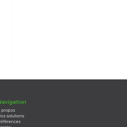
Navigation
 propos
os solutions
éférences