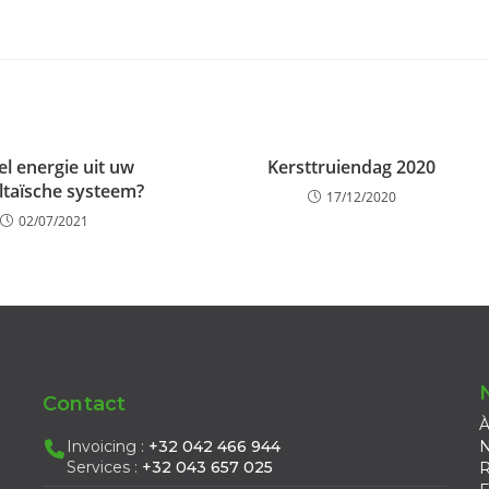
el energie uit uw
Kersttruiendag 2020
ltaïsche systeem?
17/12/2020
02/07/2021
Contact
À
Invoicing :
+32 042 466 944
N
Services :
+32 043 657 025
R