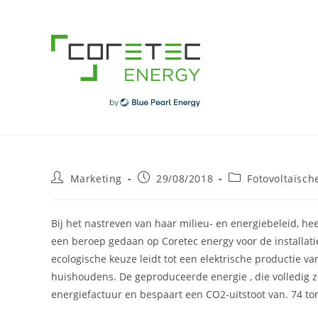
Skip
to
content
Post
Post
Post
Marketing
29/08/2018
Fotovoltaïsch
author:
published:
category:
Bij het nastreven van haar milieu- en energiebeleid, hee
een beroep gedaan op Coretec energy voor de installa
ecologische keuze leidt tot een elektrische productie v
huishoudens. De geproduceerde energie , die volledig z
energiefactuur en bespaart een CO2-uitstoot van. 74 ton