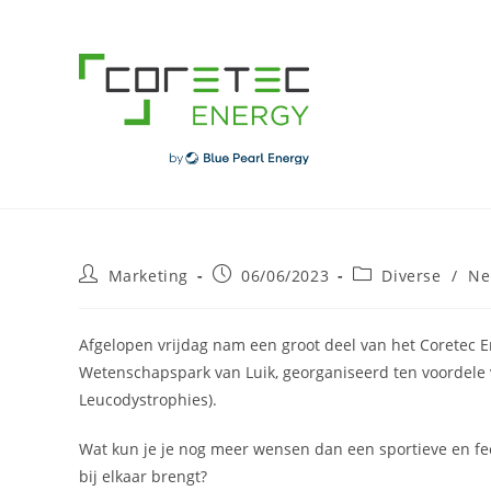
Skip
to
content
Post
Post
Post
Marketing
06/06/2023
Diverse
/
Ne
author:
published:
category:
Afgelopen vrijdag nam een groot deel van het Coretec En
Wetenschapspark van Luik, georganiseerd ten voordele 
Leucodystrophies).
Wat kun je je nog meer wensen dan een sportieve en fee
bij elkaar brengt?