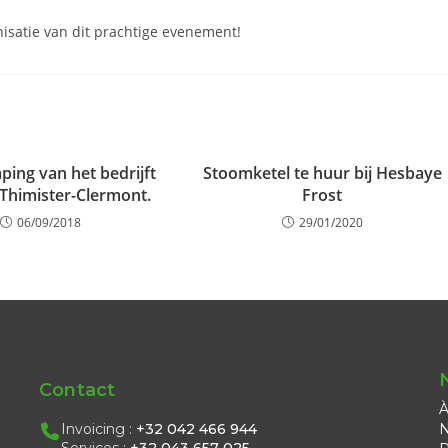
nisatie van dit prachtige evenement!
ping van het bedrijft
Stoomketel te huur bij Hesbaye
 Thimister-Clermont.
Frost
06/09/2018
29/01/2020
Contact
À
Invoicing :
+32 042 466 944
N