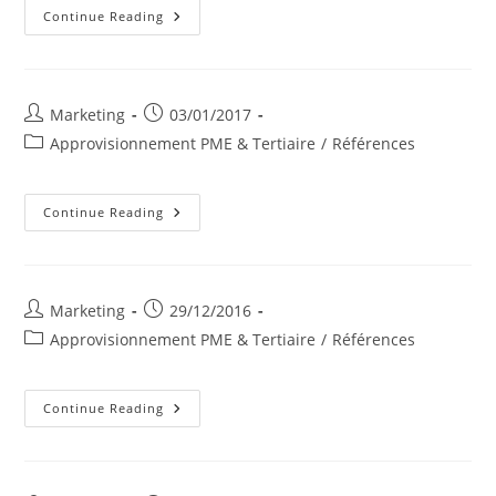
Golf
Continue Reading
De
Waterloo
Post
Post
Marketing
03/01/2017
author:
published:
Post
Approvisionnement PME & Tertiaire
/
Références
category:
BM
Continue Reading
Will
Construct
Sprl
Post
Post
Marketing
29/12/2016
author:
published:
Post
Approvisionnement PME & Tertiaire
/
Références
category:
Polmans
Continue Reading
SA