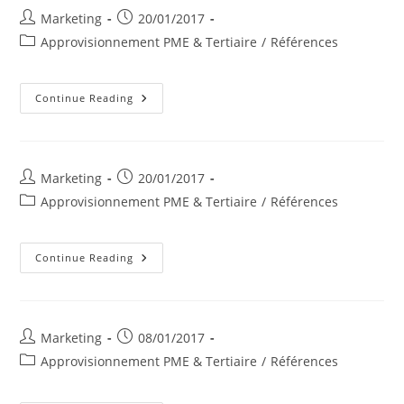
Post
Post
Marketing
20/01/2017
author:
published:
Post
Approvisionnement PME & Tertiaire
/
Références
category:
Groupe
Continue Reading
SDA
Post
Post
Marketing
20/01/2017
author:
published:
Post
Approvisionnement PME & Tertiaire
/
Références
category:
Bio
Continue Reading
Fagnes
Sprl
Post
Post
Marketing
08/01/2017
author:
published:
Post
Approvisionnement PME & Tertiaire
/
Références
category: