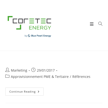
Skip
to
content
Post
Post
Marketing
29/01/2017
author:
published:
Post
Approvisionnement PME & Tertiaire
/
Références
category:
V.pharma
Continue Reading