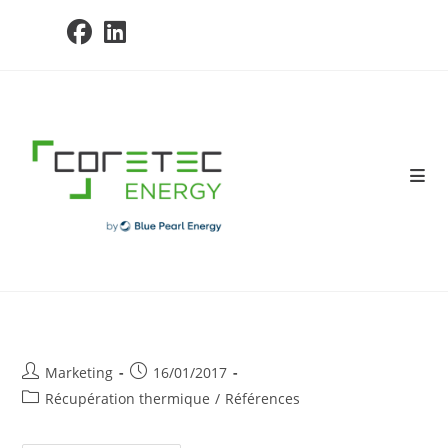
Skip
to
content
Post
Post
Marketing
16/01/2017
author:
published:
Post
Récupération thermique
/
Références
category: