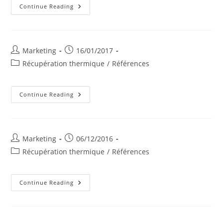
Abattoirs
Continue Reading
Marquet
Post
Post
Marketing
16/01/2017
author:
published:
Post
Récupération thermique
/
Références
category:
ARCELOR
Continue Reading
MITTAL
–
LIEGE
Post
Post
Marketing
06/12/2016
author:
published:
Post
Récupération thermique
/
Références
category:
Abattoirs
Continue Reading
COMECO