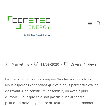
Skip
to
content
Post
Post
Post
Marketing
11/09/2020
Divers
/
News
author:
published:
category:
La crise que nous vivons aujourd’hui laissera des traces…
Nous espérons cependant que cela nous permettra d’aller
de l’avant & de construire, ensemble, un avenir plus
durable ! Pour que cela soit possible, les autorités
politiques doivent y mettre du leur. Afin de leur donner un