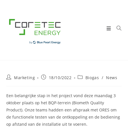
Skip
to
content
Post
Post
Post
Marketing
18/10/2022
Biogas
/
News
author:
published:
category:
Een belangrijke stap in het project vond deze maandag 3
oktober plaats op het BQP-terrein (Biometh Quality
Product). Onze teams hadden een afspraak met ORES om
de functionele testen van de ontkoppeling en de bediening
op afstand van de installatie uit te voeren.