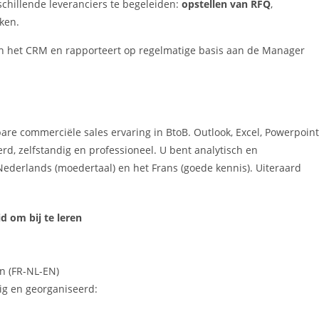
schillende leveranciers te begeleiden:
opstellen van RFQ
,
ken.
 in het CRM en rapporteert op regelmatige basis aan de Manager
e commerciële sales ervaring in BtoB. Outlook, Excel, Powerpoint
d, zelfstandig en professioneel. U bent analytisch en
Nederlands (moedertaal) en het Frans (goede kennis). Uiteraard
d om bij te leren
n (FR-NL-EN)
ig en georganiseerd: