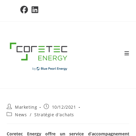
Skip
to
content
Post
Post
Marketing
10/12/2021
author:
published:
Post
News
/
Stratégie d'achats
category:
Coretec Energy offre un service d’accompagnement