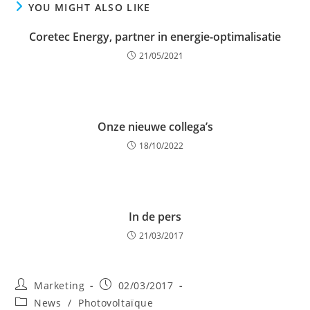
YOU MIGHT ALSO LIKE
Coretec Energy, partner in energie-optimalisatie
21/05/2021
Onze nieuwe collega’s
18/10/2022
In de pers
21/03/2017
Post
Post
Marketing
02/03/2017
author:
published:
Post
News
/
Photovoltaïque