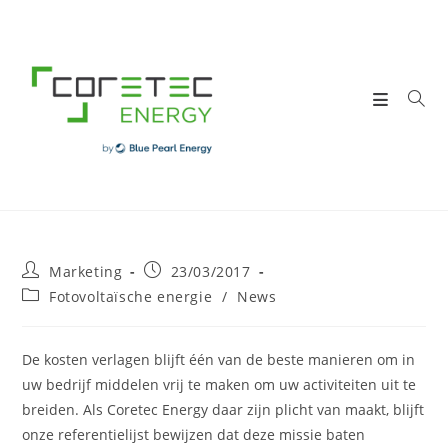
Skip
to
content
Post
Post
Marketing
23/03/2017
author:
published:
Post
Fotovoltaïsche energie
/
News
category:
De kosten verlagen blijft één van de beste manieren om in
uw bedrijf middelen vrij te maken om uw activiteiten uit te
breiden. Als Coretec Energy daar zijn plicht van maakt, blijft
onze referentielijst bewijzen dat deze missie baten