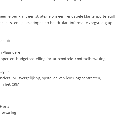
r je per klant een strategie om een rendabele klantenportefeuil
iciteits- en gasleveringen en houdt klantinformatie zorgvuldig up-
en uit:
in Vlaanderen
pporten, budgetopstelling factuurcontrole, contractbewaking.
agers
iers: prijsvergelijking, opstellen van leveringscontracten,
 in het CRM.
Frans
r ervaring