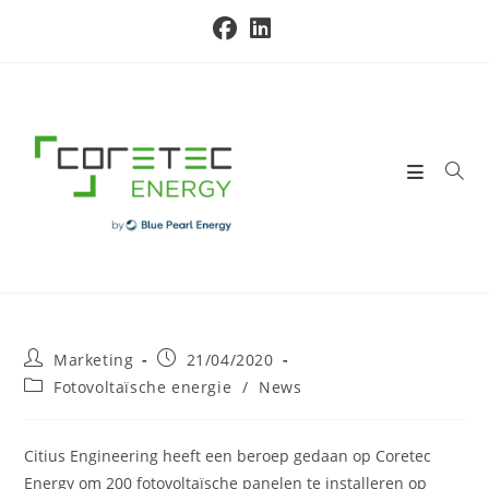
Skip
to
content
Post
Post
Marketing
21/04/2020
author:
published:
Post
Fotovoltaïsche energie
/
News
category:
Citius Engineering heeft een beroep gedaan op Coretec
Energy om 200 fotovoltaïsche panelen te installeren op