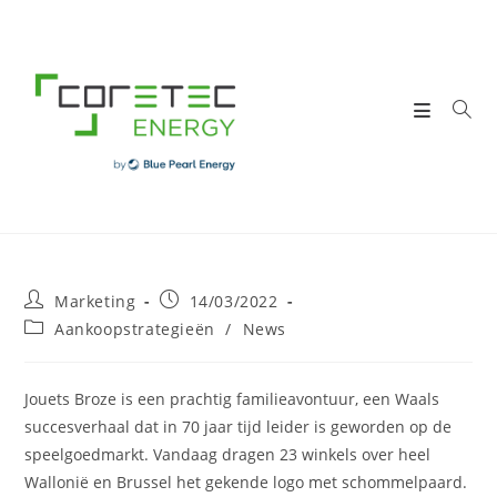
Skip
to
content
Post
Post
Marketing
14/03/2022
author:
published:
Post
Aankoopstrategieën
/
News
category:
Jouets Broze is een prachtig familieavontuur, een Waals
succesverhaal dat in 70 jaar tijd leider is geworden op de
speelgoedmarkt. Vandaag dragen 23 winkels over heel
Wallonië en Brussel het gekende logo met schommelpaard.