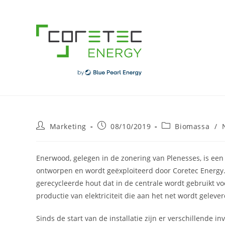
Skip
to
content
Post
Post
Post
Marketing
08/10/2019
Biomassa
/
author:
published:
category:
Enerwood, gelegen in de zonering van Plenesses, is een
ontworpen en wordt geëxploiteerd door Coretec Energy. D
gerecycleerde hout dat in de centrale wordt gebruikt v
productie van elektriciteit die aan het net wordt gelever
Sinds de start van de installatie zijn er verschillende 