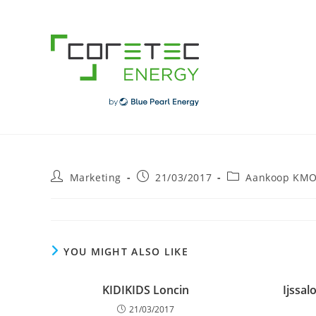
Skip
to
content
Post
Post
Post
Marketing
21/03/2017
Aankoop KMO 
author:
published:
category:
YOU MIGHT ALSO LIKE
KIDIKIDS Loncin
Ijssa
21/03/2017