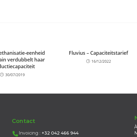
thanisatie-eenheid
Fluvius – Capaciteitstarief
in verdubbelt haar
16/12/2022
uctiecapaciteit
30/07/2019
Contact
À
Invoicing :
+32 042 466 944
N