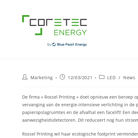
Skip
to
content
Post
Post
Post
Marketing
12/03/2021
LED
/
News
author:
published:
category:
De firma « Rossel Printing » doet opnieuw een beroep o
vervanging van de energie-intensieve verlichting in de 
papieropslagruimtes en de afvalhal een facelift! Een d
aanwezigheidsdetectoren. Dit reduceert nog hun stroo
Rossel Printing wil haar ecologische footprint verminde