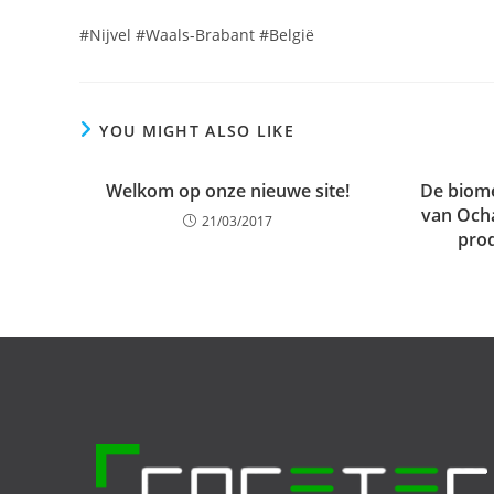
#Nijvel #Waals-Brabant #België
YOU MIGHT ALSO LIKE
Welkom op onze nieuwe site!
De biome
van Ocha
21/03/2017
prod