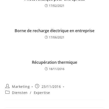
17/02/2021
Borne de recharge électrique en entreprise
17/06/2021
Récupération thermique
18/11/2016
Post
Post
Marketing
23/11/2016
author:
published:
Post
Diensten
/
Expertise
category: